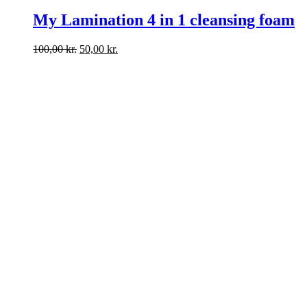
My Lamination 4 in 1 cleansing foam
Den
Den
100,00
kr.
50,00
kr.
oprindelige
aktuelle
pris
pris
var:
er:
100,00 kr..
50,00 kr..