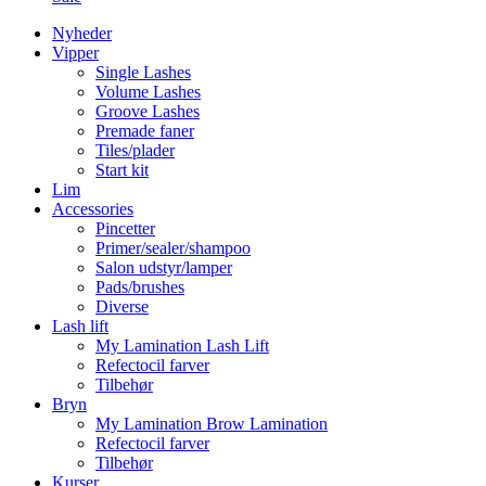
Nyheder
Vipper
Single Lashes
Volume Lashes
Groove Lashes
Premade faner
Tiles/plader
Start kit
Lim
Accessories
Pincetter
Primer/sealer/shampoo
Salon udstyr/lamper
Pads/brushes
Diverse
Lash lift
My Lamination Lash Lift
Refectocil farver
Tilbehør
Bryn
My Lamination Brow Lamination
Refectocil farver
Tilbehør
Kurser