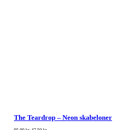
The Teardrop – Neon skabeloner
Den
Den
95,00
kr.
47,50
kr.