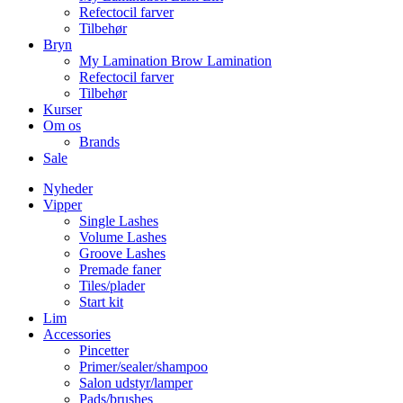
Refectocil farver
Tilbehør
Bryn
My Lamination Brow Lamination
Refectocil farver
Tilbehør
Kurser
Om os
Brands
Sale
Nyheder
Vipper
Single Lashes
Volume Lashes
Groove Lashes
Premade faner
Tiles/plader
Start kit
Lim
Accessories
Pincetter
Primer/sealer/shampoo
Salon udstyr/lamper
Pads/brushes