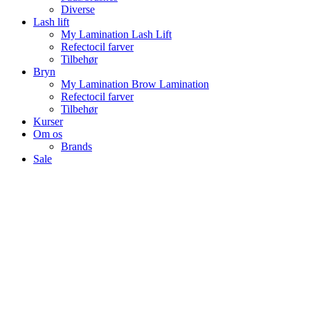
Diverse
Lash lift
My Lamination Lash Lift
Refectocil farver
Tilbehør
Bryn
My Lamination Brow Lamination
Refectocil farver
Tilbehør
Kurser
Om os
Brands
Sale