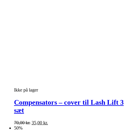
Ikke på lager
Compensators – cover til Lash Lift 3
sæt
Den
Den
70,00
kr.
35,00
kr.
oprindelige
aktuelle
50%