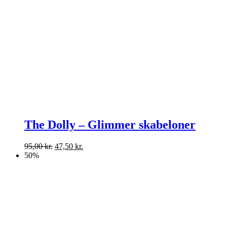
The Dolly – Glimmer skabeloner
Den
Den
95,00
kr.
47,50
kr.
oprindelige
aktuelle
50%
pris
pris
var:
er:
95,00 kr..
47,50 kr..