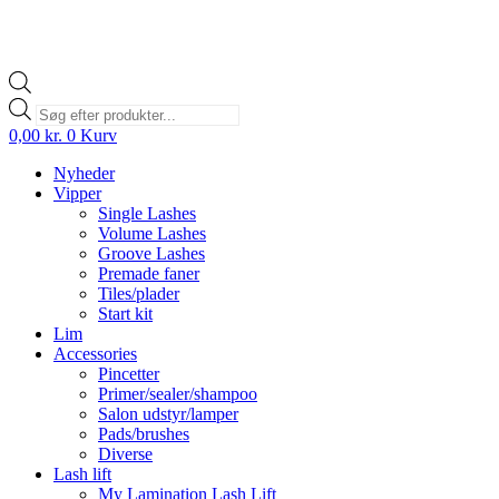
Products
search
0,00
kr.
0
Kurv
Nyheder
Vipper
Single Lashes
Volume Lashes
Groove Lashes
Premade faner
Tiles/plader
Start kit
Lim
Accessories
Pincetter
Primer/sealer/shampoo
Salon udstyr/lamper
Pads/brushes
Diverse
Lash lift
My Lamination Lash Lift