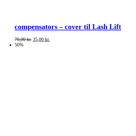
compensators – cover til Lash Lift
Den
Den
70,00
kr.
35,00
kr.
oprindelige
aktuelle
50%
pris
pris
var:
er:
70,00 kr..
35,00 kr..