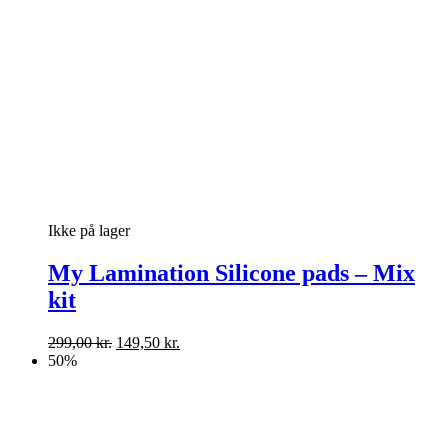
Ikke på lager
My Lamination Silicone pads – Mix
kit
Den
Den
299,00
kr.
149,50
kr.
oprindelige
aktuelle
50%
pris
pris
var:
er:
299,00 kr..
149,50 kr..