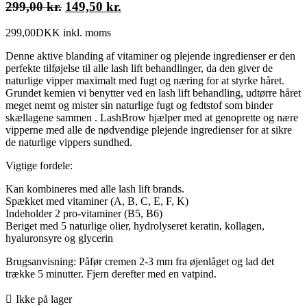
Den
Den
299,00
kr.
149,50
kr.
oprindelige
aktuelle
299,00
DKK
inkl. moms
pris
pris
var:
er:
Denne aktive blanding af vitaminer og plejende ingredienser er den
299,00 kr..
149,50 kr..
perfekte tilføjelse til alle lash lift behandlinger, da den giver de
naturlige vipper maximalt med fugt og næring for at styrke håret.
Grundet kemien vi benytter ved en lash lift behandling, udtørre håret
meget nemt og mister sin naturlige fugt og fedtstof som binder
skællagene sammen . LashBrow hjælper med at genoprette og nære
vipperne med alle de nødvendige plejende ingredienser for at sikre
de naturlige vippers sundhed.
Vigtige fordele:
Kan kombineres med alle lash lift brands.
Spækket med vitaminer (A, B, C, E, F, K)
Indeholder 2 pro-vitaminer (B5, B6)
Beriget med 5 naturlige olier, hydrolyseret keratin, kollagen,
hyaluronsyre og glycerin
Brugsanvisning: Påfør cremen 2-3 mm fra øjenlåget og lad det
trække 5 minutter. Fjern derefter med en vatpind.
Ikke på lager