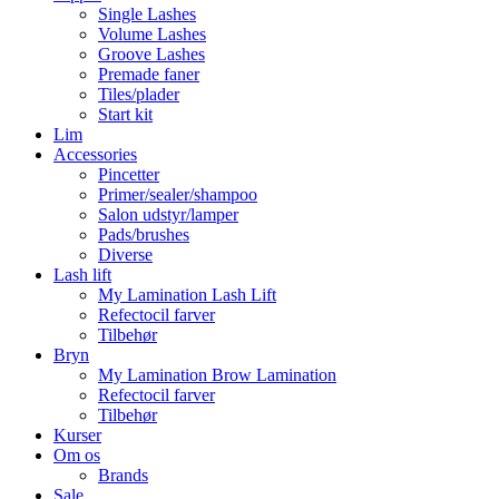
Single Lashes
Volume Lashes
Groove Lashes
Premade faner
Tiles/plader
Start kit
Lim
Accessories
Pincetter
Primer/sealer/shampoo
Salon udstyr/lamper
Pads/brushes
Diverse
Lash lift
My Lamination Lash Lift
Refectocil farver
Tilbehør
Bryn
My Lamination Brow Lamination
Refectocil farver
Tilbehør
Kurser
Om os
Brands
Sale