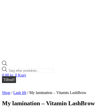
Products
search
0,00
kr.
0
Kurv
Tilbud!
Shop
/
Lash lift
/
My lamination – Vitamin LashBrow
My lamination – Vitamin LashBrow