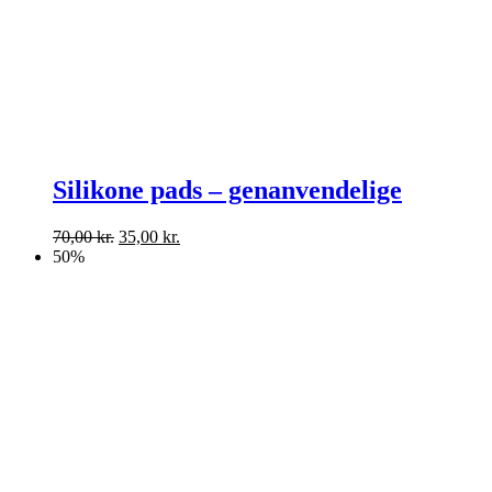
Silikone pads – genanvendelige
Den
Den
70,00
kr.
35,00
kr.
oprindelige
aktuelle
50%
pris
pris
var:
er:
70,00 kr..
35,00 kr..