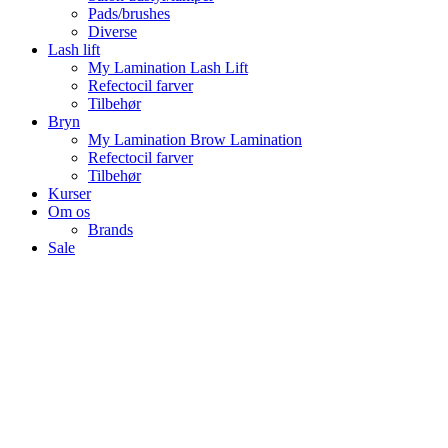
Pads/brushes
Diverse
Lash lift
My Lamination Lash Lift
Refectocil farver
Tilbehør
Bryn
My Lamination Brow Lamination
Refectocil farver
Tilbehør
Kurser
Om os
Brands
Sale