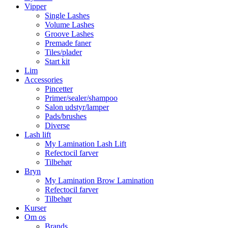
Vipper
Single Lashes
Volume Lashes
Groove Lashes
Premade faner
Tiles/plader
Start kit
Lim
Accessories
Pincetter
Primer/sealer/shampoo
Salon udstyr/lamper
Pads/brushes
Diverse
Lash lift
My Lamination Lash Lift
Refectocil farver
Tilbehør
Bryn
My Lamination Brow Lamination
Refectocil farver
Tilbehør
Kurser
Om os
Brands