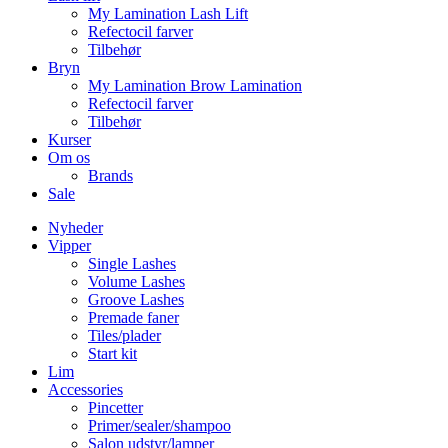
My Lamination Lash Lift
Refectocil farver
Tilbehør
Bryn
My Lamination Brow Lamination
Refectocil farver
Tilbehør
Kurser
Om os
Brands
Sale
Nyheder
Vipper
Single Lashes
Volume Lashes
Groove Lashes
Premade faner
Tiles/plader
Start kit
Lim
Accessories
Pincetter
Primer/sealer/shampoo
Salon udstyr/lamper