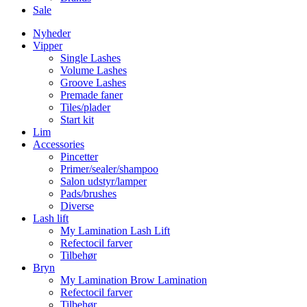
Sale
Nyheder
Vipper
Single Lashes
Volume Lashes
Groove Lashes
Premade faner
Tiles/plader
Start kit
Lim
Accessories
Pincetter
Primer/sealer/shampoo
Salon udstyr/lamper
Pads/brushes
Diverse
Lash lift
My Lamination Lash Lift
Refectocil farver
Tilbehør
Bryn
My Lamination Brow Lamination
Refectocil farver
Tilbehør