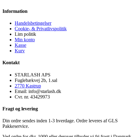
Information
Handelsbetingelser
Cookie- & Privatlivspolitik
Lim politik
Min konto
Kasse
Kurv
Kontakt
STARLASH APS
Fuglebækvej 2b, 1.sal
2770 Kastrup
Email: info@starlash.dk
Cvr. nr. 43429973
Fragt og levering
Din ordre sendes inden 1-3 hverdage. Ordre leveres af GLS
Pakkeservice.
Ved ordre for dkr. 1000 eller derover tilbyder vi fri fragt i Danmark.