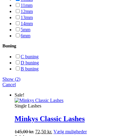
11mm
12mm
13mm
14mm
5mm
6mm
Buning
C buning
D buning
B buning
Show
(
2
)
Cancel
Sale!
Single Lashes
Minkys Classic Lashes
Dette
145,00
kr.
72,50
kr.
Vælg muligheder