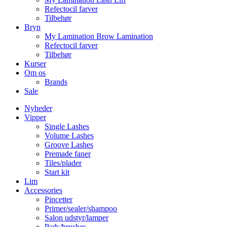
Refectocil farver
Tilbehør
Bryn
My Lamination Brow Lamination
Refectocil farver
Tilbehør
Kurser
Om os
Brands
Sale
Nyheder
Vipper
Single Lashes
Volume Lashes
Groove Lashes
Premade faner
Tiles/plader
Start kit
Lim
Accessories
Pincetter
Primer/sealer/shampoo
Salon udstyr/lamper
Pads/brushes