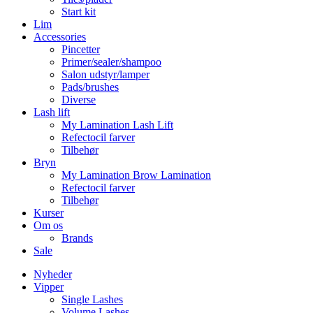
Start kit
Lim
Accessories
Pincetter
Primer/sealer/shampoo
Salon udstyr/lamper
Pads/brushes
Diverse
Lash lift
My Lamination Lash Lift
Refectocil farver
Tilbehør
Bryn
My Lamination Brow Lamination
Refectocil farver
Tilbehør
Kurser
Om os
Brands
Sale
Nyheder
Vipper
Single Lashes
Volume Lashes