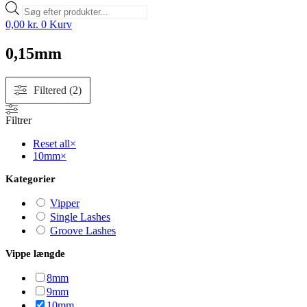
Products
search
0,00
kr.
0
Kurv
0,15mm
Filtered (2)
Filtrer
Reset all
×
10mm
×
Kategorier
Vipper
Single Lashes
Groove Lashes
Vippe længde
8mm
9mm
10mm