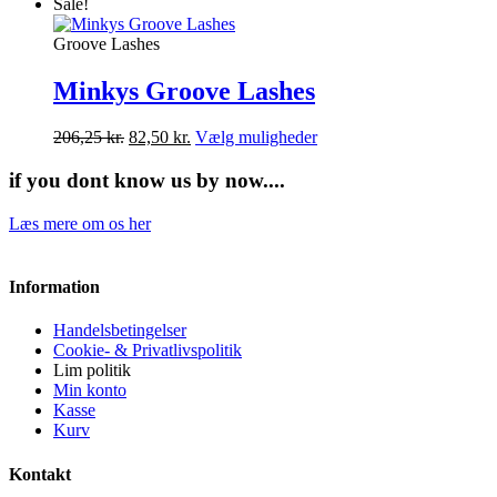
vare
Sale!
har
flere
Groove Lashes
varianter.
Mulighederne
Minkys Groove Lashes
kan
vælges
Dette
206,25
kr.
82,50
kr.
Vælg muligheder
på
vare
varesiden
har
if you dont know us by now....
flere
varianter.
Læs mere om os her
Mulighederne
kan
vælges
Information
på
varesiden
Handelsbetingelser
Cookie- & Privatlivspolitik
Lim politik
Min konto
Kasse
Kurv
Kontakt