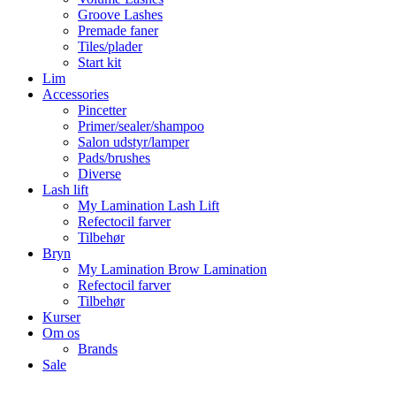
Groove Lashes
Premade faner
Tiles/plader
Start kit
Lim
Accessories
Pincetter
Primer/sealer/shampoo
Salon udstyr/lamper
Pads/brushes
Diverse
Lash lift
My Lamination Lash Lift
Refectocil farver
Tilbehør
Bryn
My Lamination Brow Lamination
Refectocil farver
Tilbehør
Kurser
Om os
Brands
Sale