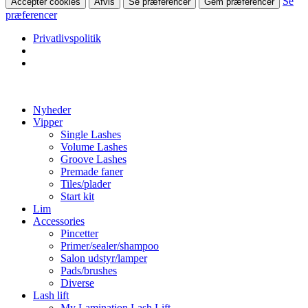
Se
Accepter cookies
Afvis
Se præferencer
Gem præferencer
præferencer
Privatlivspolitik
Videre
til
Nyheder
indhold
Vipper
Single Lashes
Volume Lashes
Groove Lashes
Premade faner
Tiles/plader
Start kit
Lim
Accessories
Pincetter
Primer/sealer/shampoo
Salon udstyr/lamper
Pads/brushes
Diverse
Lash lift
My Lamination Lash Lift