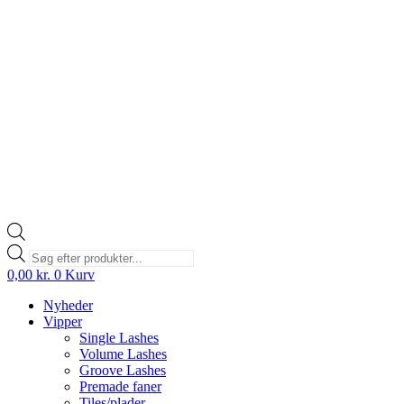
Products
search
0,00
kr.
0
Kurv
Nyheder
Vipper
Single Lashes
Volume Lashes
Groove Lashes
Premade faner
Tiles/plader