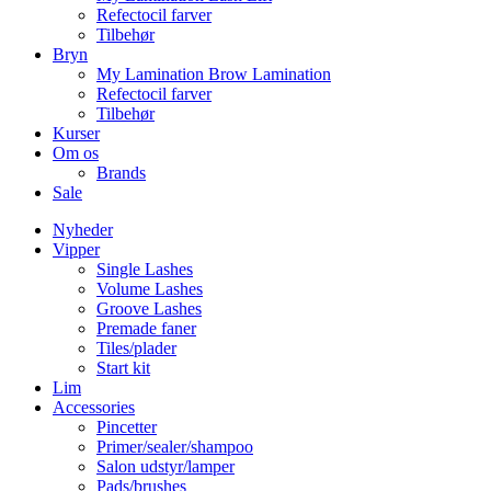
Refectocil farver
Tilbehør
Bryn
My Lamination Brow Lamination
Refectocil farver
Tilbehør
Kurser
Om os
Brands
Sale
Nyheder
Vipper
Single Lashes
Volume Lashes
Groove Lashes
Premade faner
Tiles/plader
Start kit
Lim
Accessories
Pincetter
Primer/sealer/shampoo
Salon udstyr/lamper
Pads/brushes