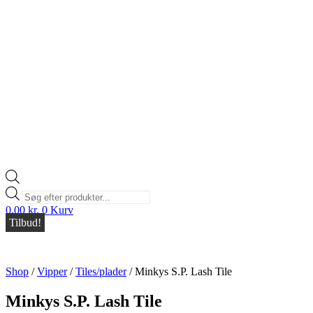
Products
search
0,00
kr.
0
Kurv
Tilbud!
Shop
/
Vipper
/
Tiles/plader
/
Minkys S.P. Lash Tile
Minkys S.P. Lash Tile