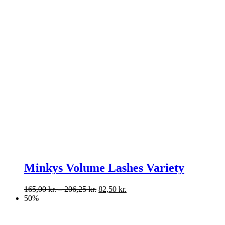
Minkys Volume Lashes Variety
Prisinterval:
165,00
kr.
–
206,25
kr.
82,50
kr.
165,00 kr.
50%
til
206,25 kr.