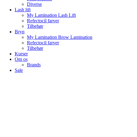
Diverse
Lash lift
My Lamination Lash Lift
Refectocil farver
Tilbehør
Bryn
My Lamination Brow Lamination
Refectocil farver
Tilbehør
Kurser
Om os
Brands
Sale