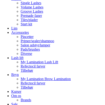
Single Lashes
Volume Lashes
Groove Lashes
Premade faner
Tiles/plader
Start kit
Lim
Accessories
Pincetter
Primer/sealer/shampoo
Salon udstyr/lamper
Pads/brushes
Diverse
Lash lift
My Lamination Lash Lift
Refectocil farver
Tilbehør
Bryn
My Lamination Brow Lamination
Refectocil farver
Tilbehør
Kurser
Om os
Brands
Sale