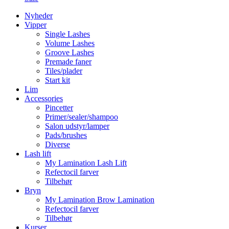
Nyheder
Vipper
Single Lashes
Volume Lashes
Groove Lashes
Premade faner
Tiles/plader
Start kit
Lim
Accessories
Pincetter
Primer/sealer/shampoo
Salon udstyr/lamper
Pads/brushes
Diverse
Lash lift
My Lamination Lash Lift
Refectocil farver
Tilbehør
Bryn
My Lamination Brow Lamination
Refectocil farver
Tilbehør
Kurser