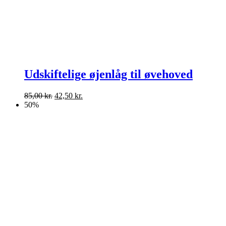
Udskiftelige øjenlåg til øvehoved
Den
Den
85,00
kr.
42,50
kr.
oprindelige
aktuelle
50%
pris
pris
var:
er:
85,00 kr..
42,50 kr..