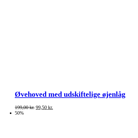
Øvehoved med udskiftelige øjenlåg
Den
Den
199,00
kr.
99,50
kr.
oprindelige
aktuelle
50%
pris
pris
var:
er:
199,00 kr..
99,50 kr..