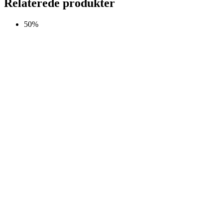
Relaterede produkter
Tile
antal
50%