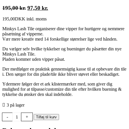
Den
Den
195,00
kr.
97,50
kr.
oprindelige
aktuelle
195,00
DKK
inkl. moms
pris
pris
var:
er:
Minkys Lash Tile organiserer dine vipper for hurtigere og nemmere
195,00 kr..
97,50 kr..
påsætning af vipperne.
Vær mere kreativ med 14 forskellige størrelser lige ved hånden.
Du vælger selv hvilke tykkelser og bueninger du påsætter din nye
Minkys Lash Tile.
Pladen kommer uden vipper påsat.
Der medfølger en praktisk gennemsigtig kasse til at opbevare din tile
i. Den sørger for din plade/tile ikke bliver støvet eller beskadiget.
Ydermere følger der et ark klistermærker med, som giver dig
mulighed for at tilpasse/customize din tile efter hvilken buening &
tykkelse du ønsker den skal indeholde.
3 på lager
Minkys
-
+
Tilføj til kurv
S.P.
Lash