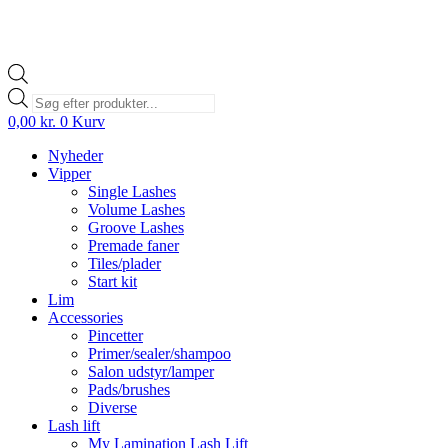
Products
search
0,00
kr.
0
Kurv
Nyheder
Vipper
Single Lashes
Volume Lashes
Groove Lashes
Premade faner
Tiles/plader
Start kit
Lim
Accessories
Pincetter
Primer/sealer/shampoo
Salon udstyr/lamper
Pads/brushes
Diverse
Lash lift
My Lamination Lash Lift